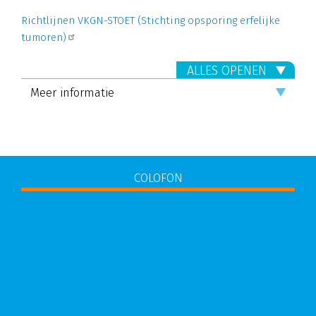
Richtlijnen VKGN-STOET (Stichting opsporing erfelijke
tumoren)
ALLES OPENEN
Meer informatie
COLOFON