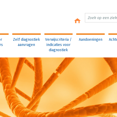
or
Zelf diagnostiek
Verwijscriteria /
Aandoeningen
Acht
rs
aanvragen
indicaties voor
diagnostiek