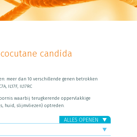
cocutane candida
en: meer dan 10 verschillende genen betrokken
7A, IL17F, IL17RC
toornis waarbij terugkerende oppervlakkige
, huid, slijmvliezen) optreden.
ALLES OPENEN