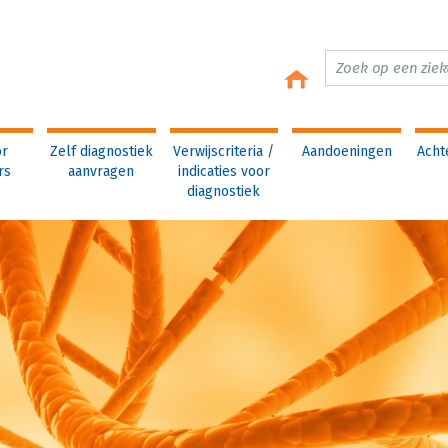
or
Zelf diagnostiek
Verwijscriteria /
Aandoeningen
Acht
rs
aanvragen
indicaties voor
diagnostiek